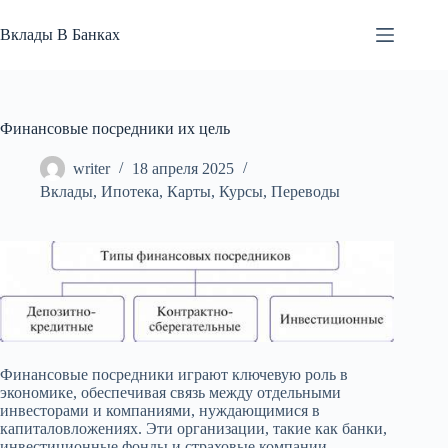
Перейти
к
Вклады В Банках
сути
Финансовые посредники их цель
writer
18 апреля 2025
Вклады
,
Ипотека
,
Карты
,
Курсы
,
Переводы
Финансовые посредники играют ключевую роль в
экономике, обеспечивая связь между отдельными
инвесторами и компаниями, нуждающимися в
капиталовложениях. Эти организации, такие как банки,
инвестиционные фонды и страховые компании,