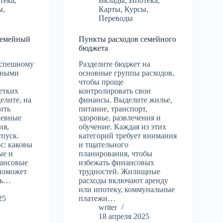
тека
,
Вклады
,
Ипотека
,
ы
,
Карты
,
Курсы
,
Переводы
семейный
Пункты расходов семейного
бюджета
успешному
Разделите бюджет на
йными
основные группы расходов,
чтобы проще
етких
контролировать свои
елите, на
финансы. Выделите жилье,
ить
питание, транспорт,
невные
здоровье, развлечения и
ия,
обучение. Каждая из этих
тпуск.
категорий требует внимания
ос: каковы
и тщательного
ые и
планирования, чтобы
ансовые
избежать финансовых
поможет
трудностей. Жилищные
ть…
расходы включают аренду
или ипотеку, коммунальные
25
платежи…
writer
18 апреля 2025