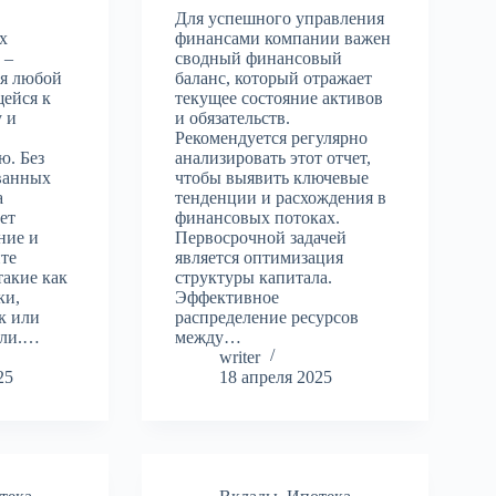
Для успешного управления
х
финансами компании важен
 –
сводный финансовый
ля любой
баланс, который отражает
щейся к
текущее состояние активов
 и
и обязательств.
Рекомендуется регулярно
. Без
анализировать этот отчет,
ванных
чтобы выявить ключевые
а
тенденции и расхождения в
ет
финансовых потоках.
ние и
Первосрочной задачей
те
является оптимизация
такие как
структуры капитала.
ки,
Эффективное
к или
распределение ресурсов
ыли.…
между…
writer
25
18 апреля 2025