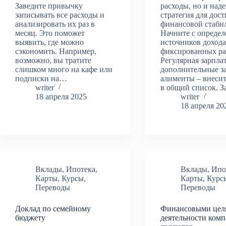
Заведите привычку
расходы, но и над
записывать все расходы и
стратегия для дос
анализировать их раз в
финансовой стаби
месяц. Это поможет
Начните с определ
выявить, где можно
источников дохода
сэкономить. Например,
фиксированных ра
возможно, вы тратите
Регулярная зарплат
слишком много на кафе или
дополнительные з
подписки на…
алименты – внесит
writer
в общий список. 
18 апреля 2025
writer
18 апреля 20
Вклады
,
Ипотека
,
Вклады
,
Ипо
Карты
,
Курсы
,
Карты
,
Курс
Переводы
Переводы
Доклад по семейному
Финансовыми цел
бюджету
деятельности ком