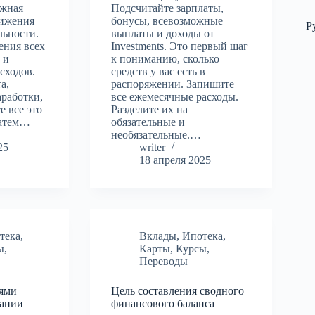
ежная
Подсчитайте зарплаты,
тижения
бонусы, всевозможные
Р
льности.
выплаты и доходы от
ения всех
Investments. Это первый шаг
 и
к пониманию, сколько
сходов.
средств у вас есть в
а,
распоряжении. Запишите
аработки,
все ежемесячные расходы.
е все это
Разделите их на
Затем…
обязательные и
необязательные.…
25
writer
18 апреля 2025
тека
,
Вклады
,
Ипотека
,
ы
,
Карты
,
Курсы
,
Переводы
ями
Цель составления сводного
пании
финансового баланса