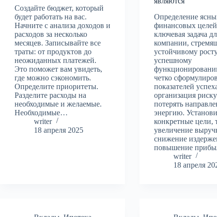
являются
Создайте бюджет, который
будет работать на вас.
Определение ясны
Начните с анализа доходов и
финансовых целей
расходов за несколько
ключевая задача д
месяцев. Записывайте все
компании, стремя
траты: от продуктов до
устойчивому росту
неожиданных платежей.
успешному
Это поможет вам увидеть,
функционированию
где можно сэкономить.
четко сформулиро
Определите приоритеты.
показателей успех
Разделите расходы на
организация риску
необходимые и желаемые.
потерять направле
Необходимые…
энергию. Установи
writer
конкретные цели, 
18 апреля 2025
увеличение выруч
снижение издерже
повышение приб
writer
18 апреля 20