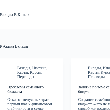
Перейти
к
сути
Вклады В Банках
Рубрика
Вклады
Вклады
,
Ипотека
,
Вклады
,
Ипо
Карты
,
Курсы
,
Карты
,
Курс
Переводы
Переводы
Проблемы семейного
Занятие по теме с
бюджета
бюджет
Отказ от ненужных трат –
Создание семейно
первый шаг к финансовой
бюджета – это не 
стабильности в семье.
способ контролиро