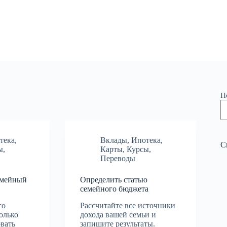
П
тека
,
Вклады
,
Ипотека
,
С
ы
,
Карты
,
Курсы
,
Переводы
емейный
Определить статью
семейного бюджета
го
Рассчитайте все источники
только
дохода вашей семьи и
вать
запишите результаты.