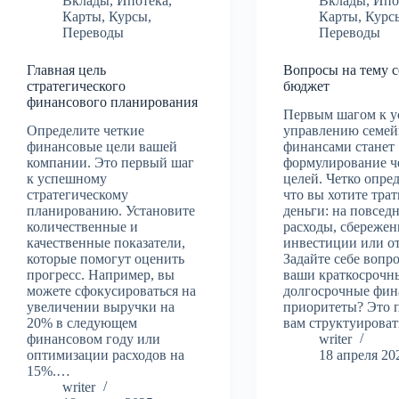
Вклады
,
Ипотека
,
Вклады
,
Ипо
Карты
,
Курсы
,
Карты
,
Курс
Переводы
Переводы
Главная цель
Вопросы на тему 
стратегического
бюджет
финансового планирования
Первым шагом к 
Определите четкие
управлению семе
финансовые цели вашей
финансами станет
компании. Это первый шаг
формулирование ч
к успешному
целей. Четко опред
стратегическому
что вы хотите трат
планированию. Установите
деньги: на повсед
количественные и
расходы, сбережен
качественные показатели,
инвестиции или о
которые помогут оценить
Задайте себе вопр
прогресс. Например, вы
ваши краткосрочн
можете сфокусироваться на
долгосрочные фин
увеличении выручки на
приоритеты? Это 
20% в следующем
вам структуирова
финансовом году или
writer
оптимизации расходов на
18 апреля 20
15%.…
writer